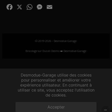
F
X
W
M
E
ac
h
e
m
e
at
ss
ail
b
s
e
o
A
n
© 2019-2026 - Desmodue-Garage
o
p
g
Bricolage sur Ducati Desmo ➡️ Desmodue-Garage
k
p
er
Desmodue-Garage utilise des cookies
pour personnaliser et améliorer votre
expérience utilisateur. En continuant à
utiliser ce site, vous acceptez l'utilisation
de cookies.
Accepter