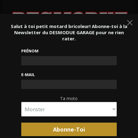
×
Salut à toi petit motard bricoleur!
Abonne-toi à la
Newsletter du DESMODUE GARAGE pour ne rien
rater.
ACCUEIL
BOUTIQUE
GARAGE
TUTORIEL
PRÉNOM
ROADTRIPS
DOWNLOAD
CONTACT
E-MAIL
Accueil
/
Atelier
/
Installation sonde AFR Innovate Motorsports
Ta moto
Installation sonde AFR Innovate
Motorsports
Il y a quelques temps de cela j’avais eu l’opportunité d’avoir